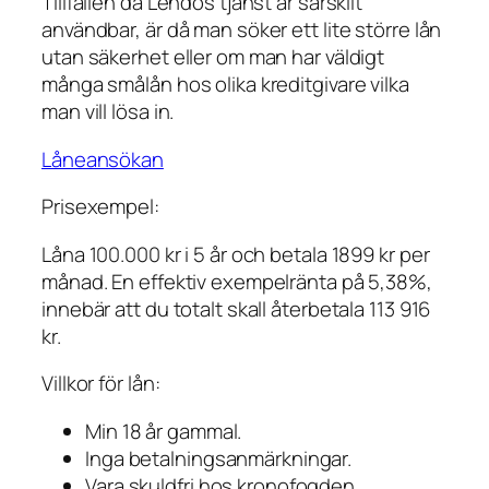
Tillfällen då Lendos tjänst är särskilt
användbar, är då man söker ett lite större lån
utan säkerhet eller om man har väldigt
många smålån hos olika kreditgivare vilka
man vill lösa in.
Låneansökan
Prisexempel:
Låna 100.000 kr i 5 år och betala 1899 kr per
månad. En effektiv exempelränta på 5,38%,
innebär att du totalt skall återbetala 113 916
kr.
Villkor för lån:
Min 18 år gammal.
Inga betalningsanmärkningar.
Vara skuldfri hos kronofogden.